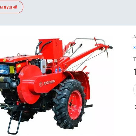
дыдущий
А
Х
Т