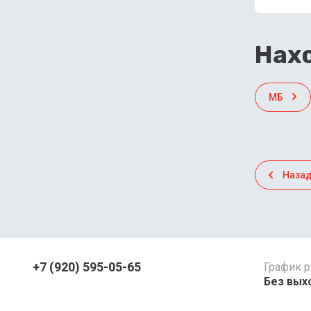
Нахо
МБ
Наза
+7 (920) 595-05-65
График 
Без выхо