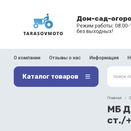
Дом-сад-огор
Режим работы: 08:00-
без выходных!
О компании
Отзывы о нас
Информация
Н
Каталог товаров
Главная
/
С
МБ Д
ст./