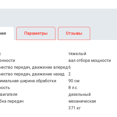
ние
Параметры
Отзывы
с
тяжелый
енности
вал отбора мощности
чество передач, движение вперед
6
чество передач, движение назад
2
имальная ширина обработки
90 см
ость
8 л.с.
двигателя
дизельный
бка передач
механическая
371 кг