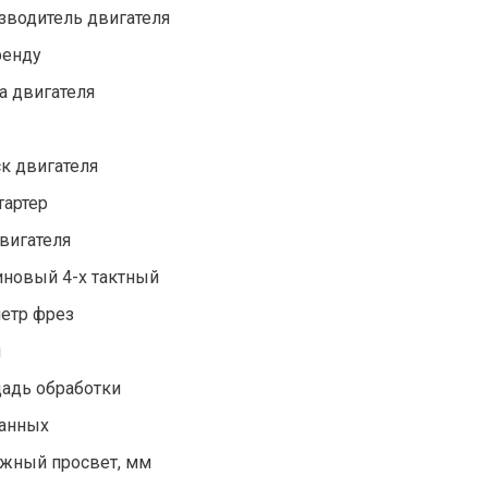
зводитель двигателя
ренду
а двигателя
к двигателя
тартер
вигателя
иновый 4-х тактный
етр фрез
м
адь обработки
данных
жный просвет, мм