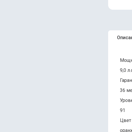
Описа
Мощн
9,0 л.
Гаран
36 ме
Уров
91
Цвет
оран