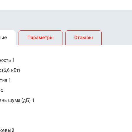
ние
Параметры
Отзывы
ость 1
с.(6,6 кВт)
тия 1
с.
ень шума (дБ) 1
жевый