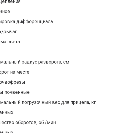
сцепления
нное
ировка дифференциала
к/рычаг
ема света
мальный радиус разворота, см
орот на месте
почвофрезы
ы почвенные
мальный погрузочный вес для прицепа, кг
данных
ество оборотов, об./мин.
данных