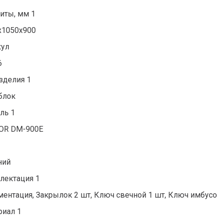
иты, мм 1
х1050х900
кул
6
зделия 1
блок
ль 1
OR DM-900E
1
ний
лектация 1
ментация, Закрылок 2 шт, Ключ свечной 1 шт, Ключ имбусо
риал 1