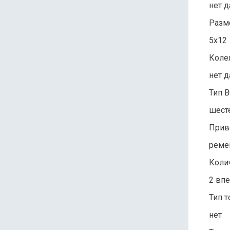
нет 
Разм
5х12
Коле
нет 
Тип 
шест
Прив
реме
Коли
2 впе
Тип 
нет