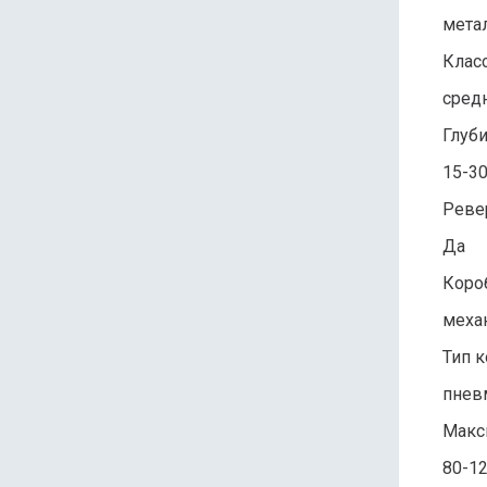
мета
Клас
сред
Глуб
15-3
Реве
Да
Коро
меха
Тип 
пнев
Макс
80-1