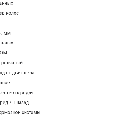
данных
ер колес
я, мм
данных
BOM
еренчатый
од от двигателя
нное
чество передач
ред / 1 назад
тормозной системы