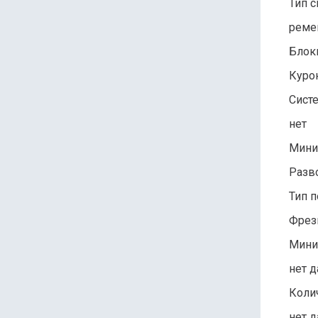
Тип 
реме
Блок
Куро
Сист
нет
Мини
Разв
Тип 
Фрез
Мини
нет 
Колич
нет 