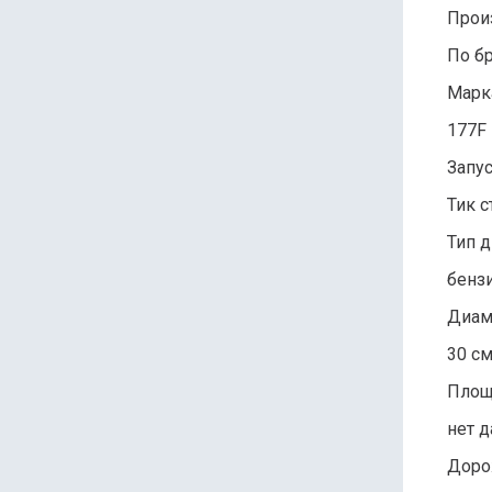
Прои
По б
Марк
177F
Запус
Тик с
Тип д
бенз
Диам
30 с
Площ
нет 
Доро