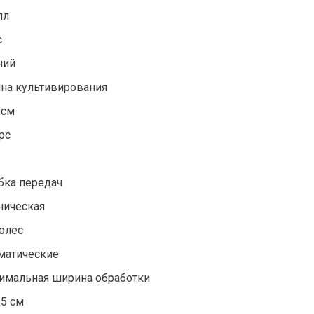
лл
с
ний
ина культивирования
0см
рс
бка передач
ническая
колес
матические
имальная ширина обработки
25 см