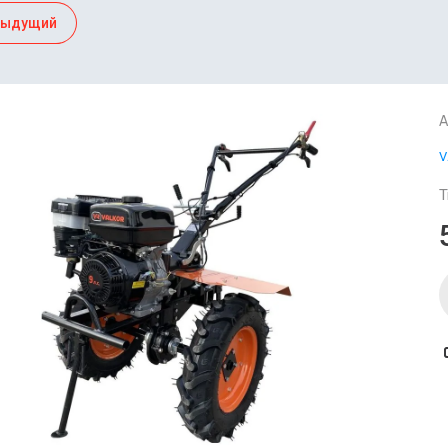
дыдущий
А
V
Т