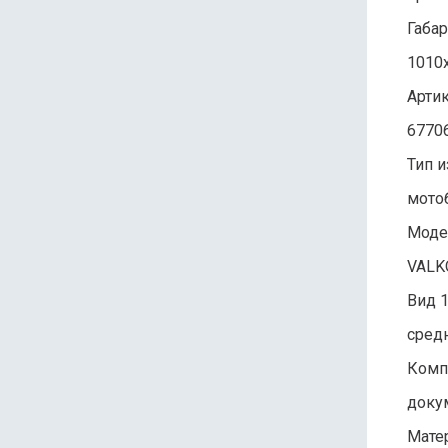
Габар
1010
Арти
6770
Тип и
мото
Моде
VALK
Вид 
сред
Комп
доку
Мате